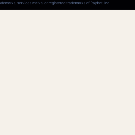
首页
雷竞技下注
雷竞技官网
雷竞技app下载
YBET官网地址_2024雷